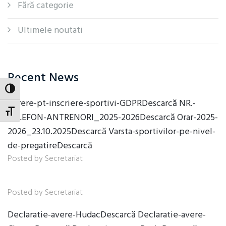
Fără categorie
Ultimele noutati
Recent News
Toggle High Contrast
Cerere-pt-inscriere-sportivi-GDPRDescarcă NR.-
Toggle Font size
TELEFON-ANTRENORI_2025-2026Descarcă Orar-2025-
2026_23.10.2025Descarcă Varsta-sportivilor-pe-nivel-
de-pregatireDescarcă
Posted by Secretariat
Posted by Secretariat
Declaratie-avere-HudacDescarcă Declaratie-avere-