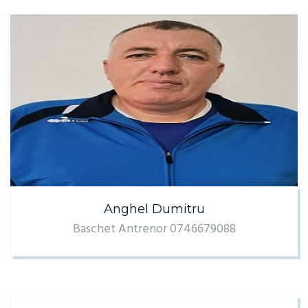
Anghel Dumitru
Baschet Antrenor 0746679088