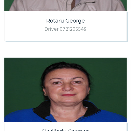
Rotaru George
Driver 0721205549