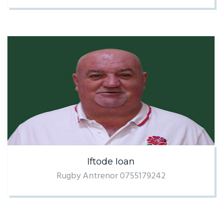
Iftode Ioan
Rugby Antrenor 0755179242