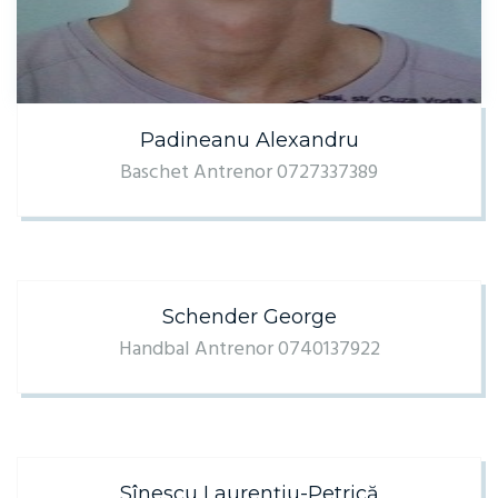
Padineanu Alexandru
Baschet Antrenor 0727337389
Schender George
Handbal Antrenor 0740137922
Sînescu Laurențiu-Petrică