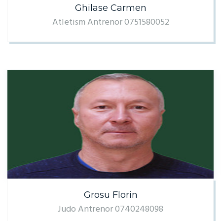
Ghilase Carmen
Atletism Antrenor 0751580052
Grosu Florin
Judo Antrenor 0740248098